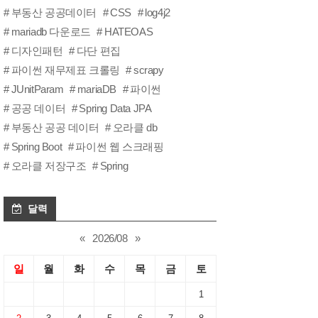
부동산 공공데이터
CSS
log4j2
mariadb 다운로드
HATEOAS
디자인패턴
다단 편집
파이썬 재무제표 크롤링
scrapy
JUnitParam
mariaDB
파이썬
공공 데이터
Spring Data JPA
부동산 공공 데이터
오라클 db
Spring Boot
파이썬 웹 스크래핑
오라클 저장구조
Spring
달력
«
2026/08
»
일
월
화
수
목
금
토
1