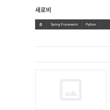
새로비
홈
Spring Framework
Python