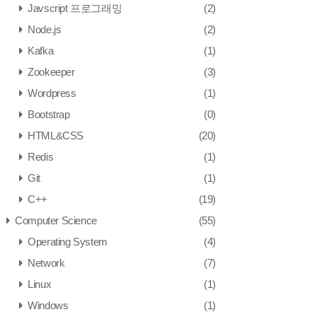
Javscript 프로그래밍
(2)
Node.js
(2)
Kafka
(1)
Zookeeper
(3)
Wordpress
(1)
Bootstrap
(0)
HTML&CSS
(20)
Redis
(1)
Git
(1)
C++
(19)
Computer Science
(55)
Operating System
(4)
Network
(7)
Linux
(1)
Windows
(1)