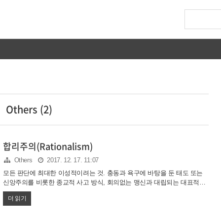
Others (2)
합리주의(Rationalism)
Others
2017. 12. 17. 11:07
모든 판단에 최대한 이성적이려는 것. 충동과 욕구에 바탕을 둔 태도 또는
신앙주의를 비롯한 종교적 사고 방식, 회의없는 맹신과 대립되는 대표적인
철학이자 관념이다. 이성론이나 합리론이라고 칭한다. 경험론과 이성론은
더 읽기
크게 대립되는 것이 아니고, 경험론이 비이성적인 것도 아니다. 경험론에
비해 이성론이 보수적일 뿐이다. 경험론은 이성론에 비해 새로운 경험으로
새로운 지식을 쉽게 받아들이고 그걸로 기존의 지식을 비판하는데도 열려