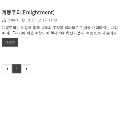
있다.
계몽주의(Enlightment)
Others
2017. 12. 17. 11:04
계몽주의는 이성을 통해 사회의 무지를 타파하고 현실을 개혁하자는 사상
이며, 17세기에 처음 주창되어 18세기에 확산되었다. 주로 칸트나 볼테르,
몽테스키외에서부터 그 단초를 찾으나 로크에게까지 거슬러올라가기도 한
더 읽기
다. 한편 현대에 이르러서도 계몽주의는 무신론을 비롯한 자유사상의 모습
으로 끊임없이 영향을 미치고 있다.
1