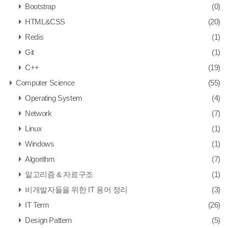
Bootstrap
(0)
HTML&CSS
(20)
Redis
(1)
Git
(1)
C++
(19)
Computer Science
(55)
Operating System
(4)
Network
(7)
Linux
(1)
Windows
(1)
Algorithm
(7)
알고리즘 & 자료구조
(1)
비개발자들을 위한 IT 용어 정리
(3)
IT Term
(26)
Design Pattern
(5)