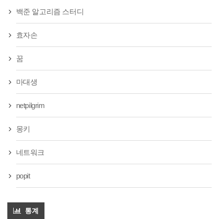
백준 알고리즘 스터디
효자손
꿈
마대생
netpilgrim
몽키
네트워크
popit
통계