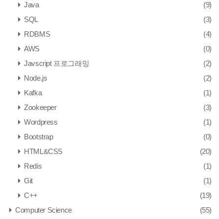
Java
(9)
SQL
(3)
RDBMS
(4)
AWS
(0)
Javscript 프로그래밍
(2)
Node.js
(2)
Kafka
(1)
Zookeeper
(3)
Wordpress
(1)
Bootstrap
(0)
HTML&CSS
(20)
Redis
(1)
Git
(1)
C++
(19)
Computer Science
(55)