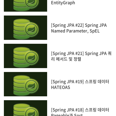
EntityGraph
[Spring JPA #22] Spring JPA
Named Parameter, SpEL
[Spring JPA #21] Spring JPA 쿼
리 메서드 및 정렬
[Spring JPA #19] 스프링 데이터
HATEOAS
[Spring JPA #18] 스프링 데이터
Pageable과 Sort