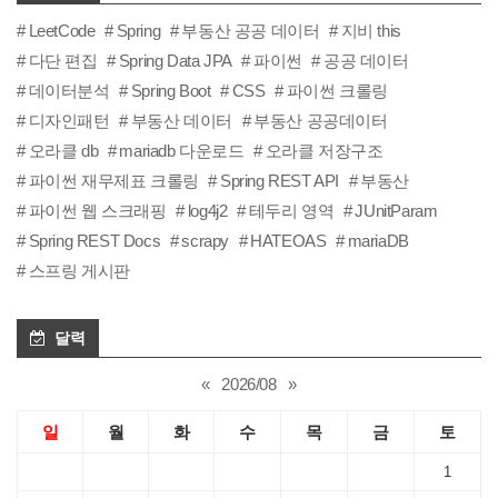
LeetCode
Spring
부동산 공공 데이터
지비 this
다단 편집
Spring Data JPA
파이썬
공공 데이터
데이터분석
Spring Boot
CSS
파이썬 크롤링
디자인패턴
부동산 데이터
부동산 공공데이터
오라클 db
mariadb 다운로드
오라클 저장구조
파이썬 재무제표 크롤링
Spring REST API
부동산
파이썬 웹 스크래핑
log4j2
테두리 영역
JUnitParam
Spring REST Docs
scrapy
HATEOAS
mariaDB
스프링 게시판
달력
«
2026/08
»
일
월
화
수
목
금
토
1