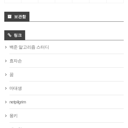
보관함
링크
백준 알고리즘 스터디
효자손
꿈
마대생
netpilgrim
몽키