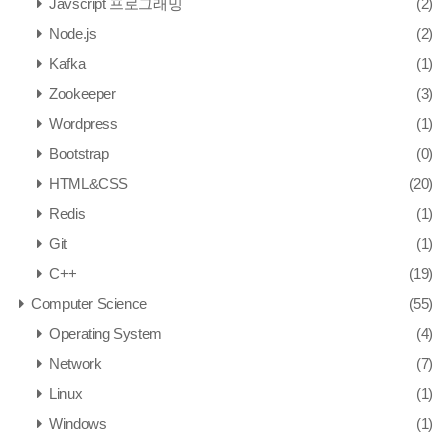
Javscript 프로그래밍
(2)
Node.js
(2)
Kafka
(1)
Zookeeper
(3)
Wordpress
(1)
Bootstrap
(0)
HTML&CSS
(20)
Redis
(1)
Git
(1)
C++
(19)
Computer Science
(55)
Operating System
(4)
Network
(7)
Linux
(1)
Windows
(1)