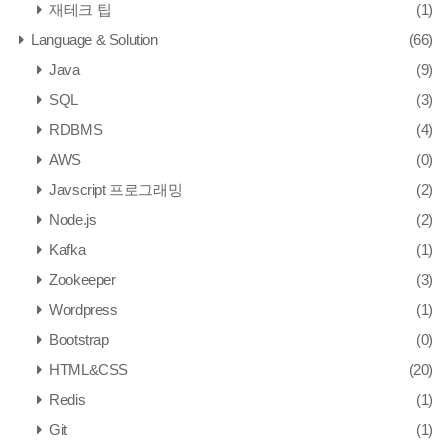
재테크 팁
(1)
Language & Solution
(66)
Java
(9)
SQL
(3)
RDBMS
(4)
AWS
(0)
Javscript 프로그래밍
(2)
Node.js
(2)
Kafka
(1)
Zookeeper
(3)
Wordpress
(1)
Bootstrap
(0)
HTML&CSS
(20)
Redis
(1)
Git
(1)