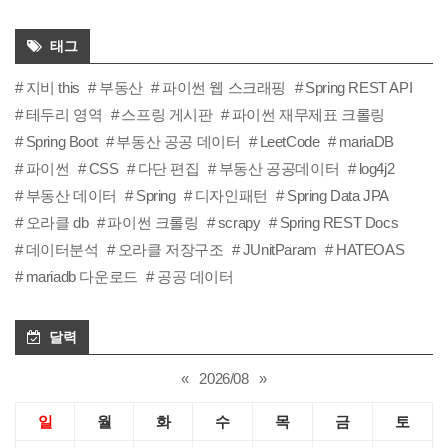
태그
지비 this
부동산
파이썬 웹 스크래핑
Spring REST API
테두리 영역
스프링 게시판
파이썬 재무제표 크롤링
Spring Boot
부동산 공공 데이터
LeetCode
mariaDB
파이썬
CSS
다단 편집
부동산 공공데이터
log4j2
부동산 데이터
Spring
디자인패턴
Spring Data JPA
오라클 db
파이썬 크롤링
scrapy
Spring REST Docs
데이터분석
오라클 저장구조
JUnitParam
HATEOAS
mariadb 다운로드
공공 데이터
달력
«
2026/08
»
일
월
화
수
목
금
토