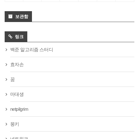
보관함
링크
백준 알고리즘 스터디
효자손
꿈
마대생
netpilgrim
몽키
네트워크