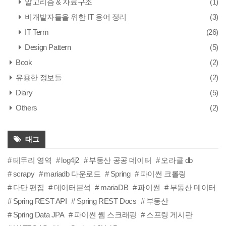
알고리즘 & 자료구조
(1)
비개발자들을 위한 IT 용어 정리
(3)
IT Term
(26)
Design Pattern
(5)
Book
(2)
유용한 정보들
(2)
Diary
(5)
Others
(2)
태그
테두리 영역
log4j2
부동산 공공 데이터
오라클 db
scrapy
mariadb 다운로드
Spring
파이썬 크롤링
다단 편집
데이터분석
mariaDB
파이썬
부동산 데이터
Spring REST API
Spring REST Docs
부동산
Spring Data JPA
파이썬 웹 스크래핑
스프링 게시판