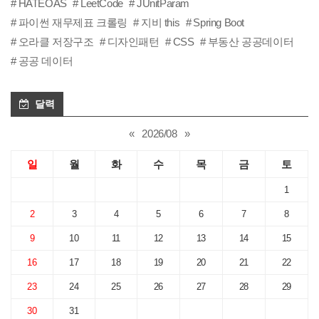
HATEOAS
LeetCode
JUnitParam
파이썬 재무제표 크롤링
지비 this
Spring Boot
오라클 저장구조
디자인패턴
CSS
부동산 공공데이터
공공 데이터
달력
«
2026/08
»
일
월
화
수
목
금
토
1
2
3
4
5
6
7
8
9
10
11
12
13
14
15
16
17
18
19
20
21
22
23
24
25
26
27
28
29
30
31