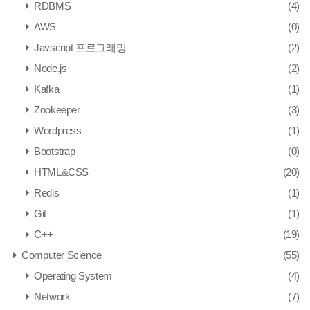
RDBMS
(4)
AWS
(0)
Javscript 프로그래밍
(2)
Node.js
(2)
Kafka
(1)
Zookeeper
(3)
Wordpress
(1)
Bootstrap
(0)
HTML&CSS
(20)
Redis
(1)
Git
(1)
C++
(19)
Computer Science
(55)
Operating System
(4)
Network
(7)