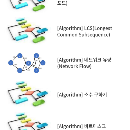
포드)
[Algorithm] LCS(Longest
Common Subsequence)
[Algorithm] 네트워크 유량
(Network Flow)
[Algorithm] 소수 구하기
[Algorithm] 비트마스크