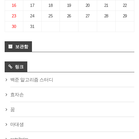
16
17
18
19
20
21
22
23
24
25
26
27
28
29
30
31
보관함
링크
백준 알고리즘 스터디
효자손
꿈
마대생