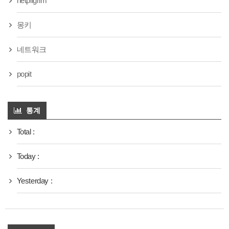
netpilgrim
몽키
네트워크
popit
통계
Total :
Today :
Yesterday :