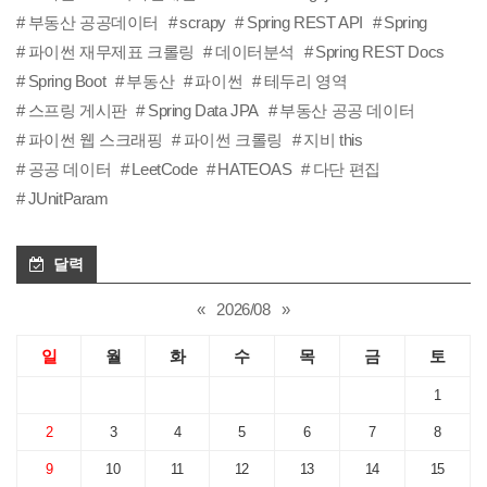
부동산 공공데이터
scrapy
Spring REST API
Spring
파이썬 재무제표 크롤링
데이터분석
Spring REST Docs
Spring Boot
부동산
파이썬
테두리 영역
스프링 게시판
Spring Data JPA
부동산 공공 데이터
파이썬 웹 스크래핑
파이썬 크롤링
지비 this
공공 데이터
LeetCode
HATEOAS
다단 편집
JUnitParam
달력
«
2026/08
»
일
월
화
수
목
금
토
1
2
3
4
5
6
7
8
9
10
11
12
13
14
15