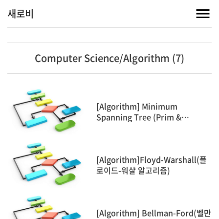
새로비
Computer Science/Algorithm (7)
[Algorithm] Minimum
Spanning Tree (Prim &
Kruskal)
[Algorithm]Floyd-Warshall(플
로이드-워샬 알고리즘)
[Algorithm] Bellman-Ford(벨만