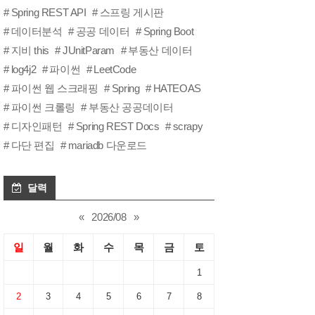
Spring REST API
스프링 게시판
데이터분석
공공 데이터
Spring Boot
지비 this
JUnitParam
부동산 데이터
log4j2
파이썬
LeetCode
파이썬 웹 스크래핑
Spring
HATEOAS
파이썬 크롤링
부동산 공공데이터
디자인패턴
Spring REST Docs
scrapy
다단 편집
mariadb 다운로드
달력
«
2026/08
»
일
월
화
수
목
금
토
1
2
3
4
5
6
7
8