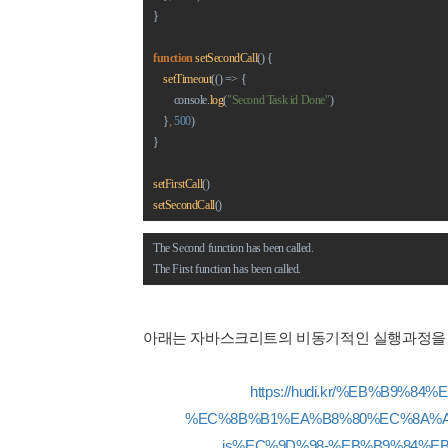
}
function 
setSecondCall
() {
setTimeout
(() => {
        console.
log
(
"Second Task id Done"
)
    }
, 
500
)
}
setFirstCall
()
setSecondCall
()
The Second function has been called.
The First function has been called.
아래는 자바스크리트의 비동기적인 실행과정을 
https://hudi.kr/%EB%B9%8
%EC%8B%B1%EA%B8%80%EC%8A%A
js%EC%9D%98-%EB%B9%84%E