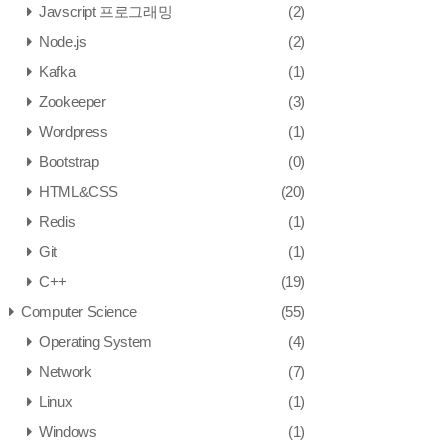
Javscript 프로그래밍
(2)
Node.js
(2)
Kafka
(1)
Zookeeper
(3)
Wordpress
(1)
Bootstrap
(0)
HTML&CSS
(20)
Redis
(1)
Git
(1)
C++
(19)
Computer Science
(55)
Operating System
(4)
Network
(7)
Linux
(1)
Windows
(1)