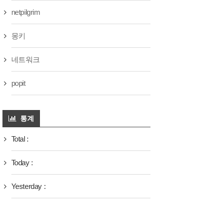
netpilgrim
몽키
네트워크
popit
통계
Total :
Today :
Yesterday :